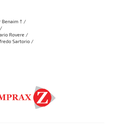
r Benaim † /
/
Mario Rovere /
fredo Sartorio /