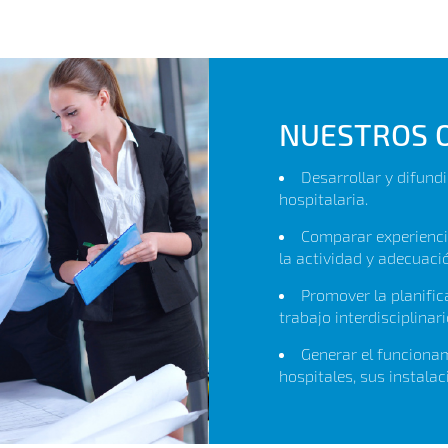
NUESTROS O
Desarrollar y difundi
hospitalaria.
Comparar experienci
la actividad y adecuaci
Promover la planifica
trabajo interdisciplinari
Generar el funcionam
hospitales, sus instala