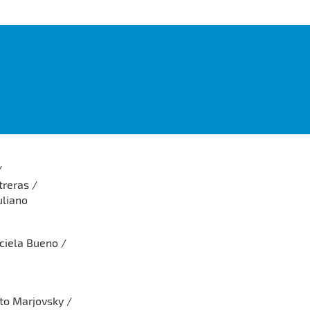
/
treras /
uliano
aciela Bueno /
to Marjovsky /